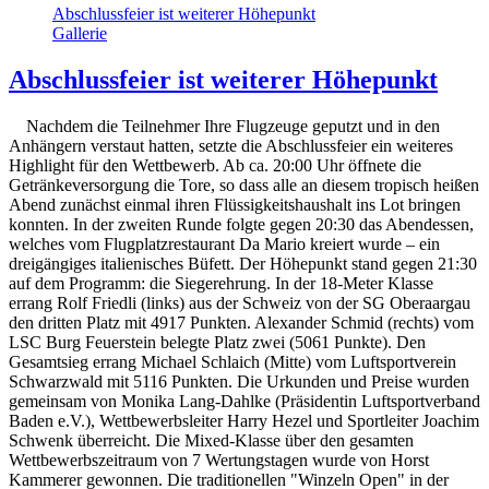
Abschlussfeier ist weiterer Höhepunkt
Gallerie
Abschlussfeier ist weiterer Höhepunkt
Nachdem die Teilnehmer Ihre Flugzeuge geputzt und in den
Anhängern verstaut hatten, setzte die Abschlussfeier ein weiteres
Highlight für den Wettbewerb. Ab ca. 20:00 Uhr öffnete die
Getränkeversorgung die Tore, so dass alle an diesem tropisch heißen
Abend zunächst einmal ihren Flüssigkeitshaushalt ins Lot bringen
konnten. In der zweiten Runde folgte gegen 20:30 das Abendessen,
welches vom Flugplatzrestaurant Da Mario kreiert wurde – ein
dreigängiges italienisches Büfett. Der Höhepunkt stand gegen 21:30
auf dem Programm: die Siegerehrung. In der 18-Meter Klasse
errang Rolf Friedli (links) aus der Schweiz von der SG Oberaargau
den dritten Platz mit 4917 Punkten. Alexander Schmid (rechts) vom
LSC Burg Feuerstein belegte Platz zwei (5061 Punkte). Den
Gesamtsieg errang Michael Schlaich (Mitte) vom Luftsportverein
Schwarzwald mit 5116 Punkten. Die Urkunden und Preise wurden
gemeinsam von Monika Lang-Dahlke (Präsidentin Luftsportverband
Baden e.V.), Wettbewerbsleiter Harry Hezel und Sportleiter Joachim
Schwenk überreicht. Die Mixed-Klasse über den gesamten
Wettbewerbszeitraum von 7 Wertungstagen wurde von Horst
Kammerer gewonnen. Die traditionellen "Winzeln Open" in der