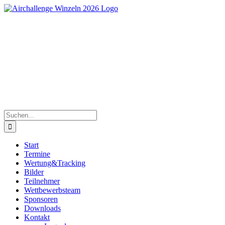
Zum
Inhalt
springen
Süddeutsche Segelflugmeisterschaften der Junioren |
30.Mai bis 06.Juni 2026
Suche
nach:
Start
Termine
Wertung&Tracking
Bilder
Teilnehmer
Wettbewerbsteam
Sponsoren
Downloads
Kontakt