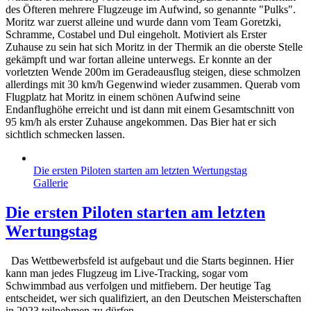
des Öfteren mehrere Flugzeuge im Aufwind, so genannte "Pulks".
Moritz war zuerst alleine und wurde dann vom Team Goretzki,
Schramme, Costabel und Dul eingeholt. Motiviert als Erster
Zuhause zu sein hat sich Moritz in der Thermik an die oberste Stelle
gekämpft und war fortan alleine unterwegs. Er konnte an der
vorletzten Wende 200m im Geradeausflug steigen, diese schmolzen
allerdings mit 30 km/h Gegenwind wieder zusammen. Querab vom
Flugplatz hat Moritz in einem schönen Aufwind seine
Endanflughöhe erreicht und ist dann mit einem Gesamtschnitt von
95 km/h als erster Zuhause angekommen. Das Bier hat er sich
sichtlich schmecken lassen.
Die ersten Piloten starten am letzten Wertungstag
Gallerie
Die ersten Piloten starten am letzten
Wertungstag
Das Wettbewerbsfeld ist aufgebaut und die Starts beginnen. Hier
kann man jedes Flugzeug im Live-Tracking, sogar vom
Schwimmbad aus verfolgen und mitfiebern. Der heutige Tag
entscheidet, wer sich qualifiziert, an den Deutschen Meisterschaften
in 2023 teilnehmen zu dürfen.