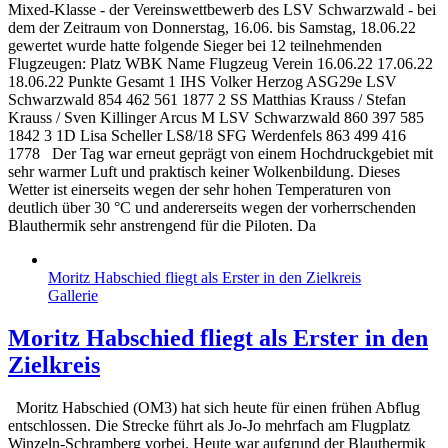
Mixed-Klasse - der Vereinswettbewerb des LSV Schwarzwald - bei
dem der Zeitraum von Donnerstag, 16.06. bis Samstag, 18.06.22
gewertet wurde hatte folgende Sieger bei 12 teilnehmenden
Flugzeugen: Platz WBK Name Flugzeug Verein 16.06.22 17.06.22
18.06.22 Punkte Gesamt 1 IHS Volker Herzog ASG29e LSV
Schwarzwald 854 462 561 1877 2 SS Matthias Krauss / Stefan
Krauss / Sven Killinger Arcus M LSV Schwarzwald 860 397 585
1842 3 1D Lisa Scheller LS8/18 SFG Werdenfels 863 499 416
1778 Der Tag war erneut geprägt von einem Hochdruckgebiet mit
sehr warmer Luft und praktisch keiner Wolkenbildung. Dieses
Wetter ist einerseits wegen der sehr hohen Temperaturen von
deutlich über 30 °C und andererseits wegen der vorherrschenden
Blauthermik sehr anstrengend für die Piloten. Da
Moritz Habschied fliegt als Erster in den Zielkreis
Gallerie
Moritz Habschied fliegt als Erster in den
Zielkreis
Moritz Habschied (OM3) hat sich heute für einen frühen Abflug
entschlossen. Die Strecke führt als Jo-Jo mehrfach am Flugplatz
Winzeln-Schramberg vorbei. Heute war aufgrund der Blauthermik