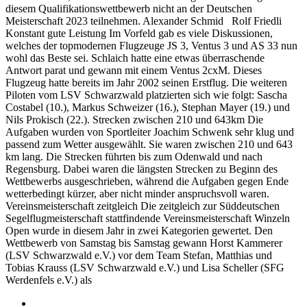
diesem Qualifikationswettbewerb nicht an der Deutschen
Meisterschaft 2023 teilnehmen. Alexander Schmid Rolf Friedli
Konstant gute Leistung Im Vorfeld gab es viele Diskussionen,
welches der topmodernen Flugzeuge JS 3, Ventus 3 und AS 33 nun
wohl das Beste sei. Schlaich hatte eine etwas überraschende
Antwort parat und gewann mit einem Ventus 2cxM. Dieses
Flugzeug hatte bereits im Jahr 2002 seinen Erstflug. Die weiteren
Piloten vom LSV Schwarzwald platzierten sich wie folgt: Sascha
Costabel (10.), Markus Schweizer (16.), Stephan Mayer (19.) und
Nils Prokisch (22.). Strecken zwischen 210 und 643km Die
Aufgaben wurden von Sportleiter Joachim Schwenk sehr klug und
passend zum Wetter ausgewählt. Sie waren zwischen 210 und 643
km lang. Die Strecken führten bis zum Odenwald und nach
Regensburg. Dabei waren die längsten Strecken zu Beginn des
Wettbewerbs ausgeschrieben, während die Aufgaben gegen Ende
wetterbedingt kürzer, aber nicht minder anspruchsvoll waren.
Vereinsmeisterschaft zeitgleich Die zeitgleich zur Süddeutschen
Segelflugmeisterschaft stattfindende Vereinsmeisterschaft Winzeln
Open wurde in diesem Jahr in zwei Kategorien gewertet. Den
Wettbewerb von Samstag bis Samstag gewann Horst Kammerer
(LSV Schwarzwald e.V.) vor dem Team Stefan, Matthias und
Tobias Krauss (LSV Schwarzwald e.V.) und Lisa Scheller (SFG
Werdenfels e.V.) als