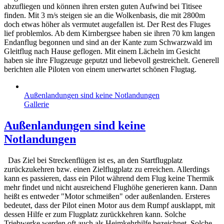
abzufliegen und können ihren ersten guten Aufwind bei Titisee
finden. Mit 3 m/s steigen sie an die Wolkenbasis, die mit 2800m
doch etwas höher als vermutet augefallen ist. Der Rest des Fluges
lief problemlos. Ab dem Kirnbergsee haben sie ihren 70 km langen
Endanflug begonnen und sind an der Kante zum Schwarzwald im
Gleitflug nach Hause geflogen. Mit einem Lächeln im Gesicht
haben sie ihre Flugzeuge geputzt und liebevoll gestreichelt. Generell
berichten alle Piloten von einem unerwartet schönen Flugtag.
Außenlandungen sind keine Notlandungen
Gallerie
Außenlandungen sind keine
Notlandungen
Das Ziel bei Streckenflügen ist es, an den Startflugplatz
zurückzukehren bzw. einen Zielflugplatz zu erreichen. Allerdings
kann es passieren, dass ein Pilot während dem Flug keine Thermik
mehr findet und nicht ausreichend Flughöhe generieren kann. Dann
heißt es entweder "Motor schmeißen" oder außenlanden. Ersteres
bedeutet, dass der Pilot einen Motor aus dem Rumpf ausklappt, mit
dessen Hilfe er zum Flugplatz zurückkehren kann. Solche
Triebwerke werden oft auch als Heimkehrhilfe bezeichnet. Solche