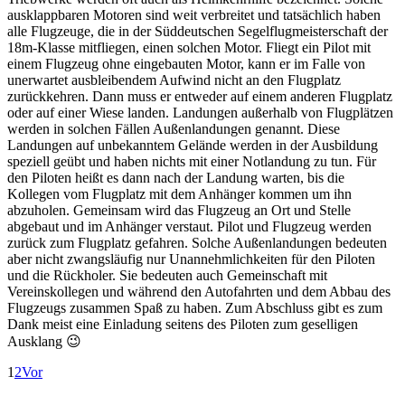
ausklappbaren Motoren sind weit verbreitet und tatsächlich haben
alle Flugzeuge, die in der Süddeutschen Segelflugmeisterschaft der
18m-Klasse mitfliegen, einen solchen Motor. Fliegt ein Pilot mit
einem Flugzeug ohne eingebauten Motor, kann er im Falle von
unerwartet ausbleibendem Aufwind nicht an den Flugplatz
zurückkehren. Dann muss er entweder auf einem anderen Flugplatz
oder auf einer Wiese landen. Landungen außerhalb von Flugplätzen
werden in solchen Fällen Außenlandungen genannt. Diese
Landungen auf unbekanntem Gelände werden in der Ausbildung
speziell geübt und haben nichts mit einer Notlandung zu tun. Für
den Piloten heißt es dann nach der Landung warten, bis die
Kollegen vom Flugplatz mit dem Anhänger kommen um ihn
abzuholen. Gemeinsam wird das Flugzeug an Ort und Stelle
abgebaut und im Anhänger verstaut. Pilot und Flugzeug werden
zurück zum Flugplatz gefahren. Solche Außenlandungen bedeuten
aber nicht zwangsläufig nur Unannehmlichkeiten für den Piloten
und die Rückholer. Sie bedeuten auch Gemeinschaft mit
Vereinskollegen und während den Autofahrten und dem Abbau des
Flugzeugs zusammen Spaß zu haben. Zum Abschluss gibt es zum
Dank meist eine Einladung seitens des Piloten zum geselligen
Ausklang 😉
1
2
Vor