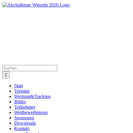
Zum
Inhalt
springen
Süddeutsche Segelflugmeisterschaften der Junioren |
30.Mai bis 06.Juni 2026
Suche
nach:
Start
Termine
Wertung&Tracking
Bilder
Teilnehmer
Wettbewerbsteam
Sponsoren
Downloads
Kontakt