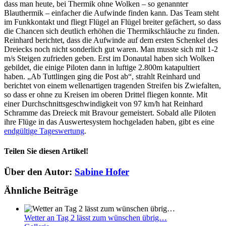
dass man heute, bei Thermik ohne Wolken – so genannter
Blauthermik – einfacher die Aufwinde finden kann. Das Team steht
im Funkkontakt und fliegt Flügel an Flügel breiter gefächert, so dass
die Chancen sich deutlich erhöhen die Thermikschläuche zu finden.
Reinhard berichtet, dass die Aufwinde auf dem ersten Schenkel des
Dreiecks noch nicht sonderlich gut waren. Man musste sich mit 1-2
m/s Steigen zufrieden geben. Erst im Donautal haben sich Wolken
gebildet, die einige Piloten dann in luftige 2.800m katapultiert
haben. „Ab Tuttlingen ging die Post ab“, strahlt Reinhard und
berichtet von einem wellenartigen tragenden Streifen bis Zwiefalten,
so dass er ohne zu Kreisen im oberen Drittel fliegen konnte. Mit
einer Durchschnittsgeschwindigkeit von 97 km/h hat Reinhard
Schramme das Dreieck mit Bravour gemeistert. Sobald alle Piloten
ihre Flüge in das Auswertesystem hochgeladen haben, gibt es eine
endgültige Tageswertung
.
Teilen Sie diesen Artikel!
Facebook
Twitter
Reddit
LinkedIn
WhatsApp
Telegram
Tumblr
Pinterest
Vk
Xing
E-
Über den Autor:
Sabine Hofer
Mail
Ähnliche Beiträge
Wetter an Tag 2 lässt zum wünschen übrig…