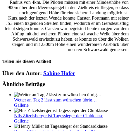
Radius von 4km. Die Piloten müssen mit einer Mindesthöhe von
900m über dem Meeresspiegel in den Zielkreis einfliegen, so dass
noch genügend Höhe für eine sichere Landung möglich ist.
Kurz nach der letzten Wende konnte Carsten Portmann mit seiner
JS3 einen tragenden Streifen finden, wodurch er im Geradeausflug
leicht steigen konnte. Carsten war begeistert heute morgen vor dem
Abflug mit drei weiteren Piloten eine schwache Welle über dem
Schwarzwald erwischt zu haben, er konnte so über die Wolken
steigen und mit 2300m Höhe einen wunderbaren Ausblick über
unseren Schwarzwald geniessen.
Teilen Sie diesen Artikel!
Facebook
Twitter
Reddit
LinkedIn
WhatsApp
Telegram
Tumblr
Pinterest
Vk
Xing
E-
Über den Autor:
Sabine Hofer
Mail
Ähnliche Beiträge
Wetter an Tag 2 lässt zum wünschen übrig…
Gallerie
Nils Zitzelsberger ist Tagessieger der Clubklasse
Gallerie