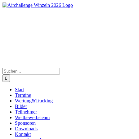
Zum
Inhalt
springen
Süddeutsche Segelflugmeisterschaften der Junioren |
30.Mai bis 06.Juni 2026
Suche
nach:
Start
Termine
Wertung&Tracking
Bilder
Teilnehmer
Wettbewerbsteam
Sponsoren
Downloads
Kontakt