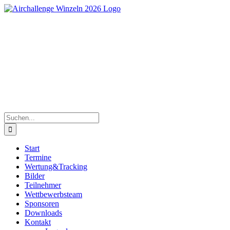
Zum
Inhalt
springen
Süddeutsche Segelflugmeisterschaften der Junioren |
30.Mai bis 06.Juni 2026
Suche
nach:
Start
Termine
Wertung&Tracking
Bilder
Teilnehmer
Wettbewerbsteam
Sponsoren
Downloads
Kontakt