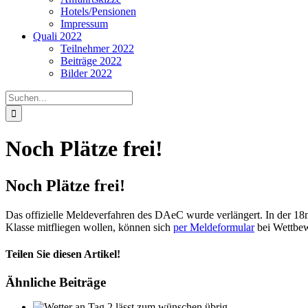
Hotels/Pensionen
Impressum
Quali 2022
Teilnehmer 2022
Beiträge 2022
Bilder 2022
Suche
nach:
Noch Plätze frei!
Noch Plätze frei!
Das offizielle Meldeverfahren des DAeC wurde verlängert. In der 18
Klasse mitfliegen wollen, können sich
per Meldeformular
bei Wettbew
Teilen Sie diesen Artikel!
Facebook
Twitter
Reddit
LinkedIn
WhatsApp
Telegram
Tumblr
Pinterest
Vk
Xing
E-
Ähnliche Beiträge
Mail