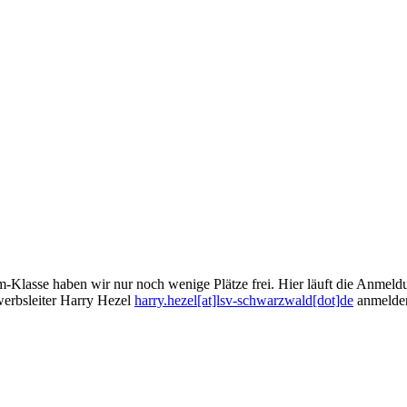
m-Klasse haben wir nur noch wenige Plätze frei. Hier läuft die Anmel
erbsleiter Harry Hezel
harry.hezel[at]lsv-schwarzwald[dot]de
anmelde