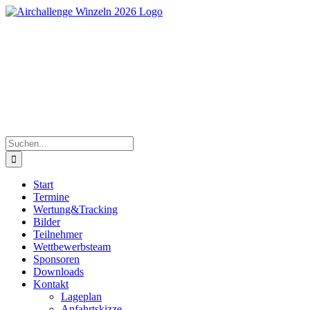
Zum
Inhalt
springen
Süddeutsche Segelflugmeisterschaften der Junioren | 
Suche
nach:
Start
Termine
Wertung&Tracking
Bilder
Teilnehmer
Wettbewerbsteam
Sponsoren
Downloads
Kontakt
Lageplan
Anfahrtskizze