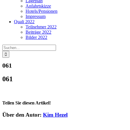
Lageplan
Anfahrtskizze
Hotels/Pensionen
Impressum
Quali 2022
Teilnehmer 2022
Beiträge 2022
Bilder 2022
Suche
nach:
061
061
Teilen Sie diesen Artikel!
Facebook
Twitter
Reddit
LinkedIn
WhatsApp
Telegram
Tumblr
Pinterest
Vk
Xing
E-
Über den Autor:
Kim Hezel
Mail