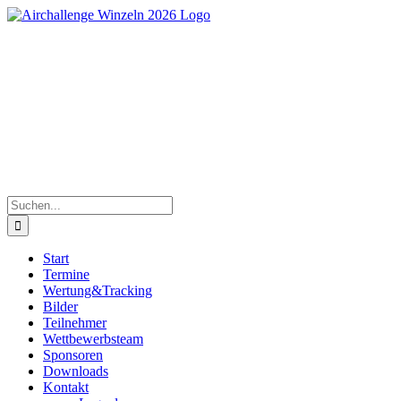
Zum
Inhalt
springen
Süddeutsche Segelflugmeisterschaften der Junioren |
30.Mai bis 06.Juni 2026
Suche
nach:
Start
Termine
Wertung&Tracking
Bilder
Teilnehmer
Wettbewerbsteam
Sponsoren
Downloads
Kontakt